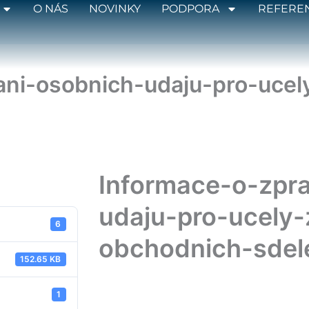
O NÁS
NOVINKY
PODPORA
REFERE
ni-osobnich-udaju-pro-ucely
Informace-o-zpr
udaju-pro-ucely-z
6
obchodnich-sdel
152.65 KB
1