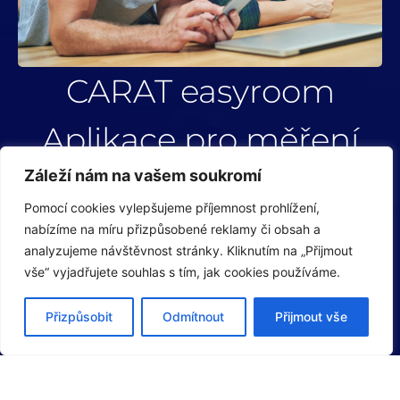
CARAT easyroom
Aplikace pro měření
S bezplatnou aplikaci CARAT easyroom si
Záleží nám na vašem soukromí
mohou zákazníci pomocí smartphonu snadno
Pomocí cookies vylepšujeme příjemnost prohlížení,
změřit místnost. Speciální vlastností je její plná
nabízíme na míru přizpůsobené reklamy či obsah a
funkčnost i při nainstalované kuchyni a
analyzujeme návštěvnost stránky. Kliknutím na „Přijmout
možnost přenosu měření přímo do CARAT
vše“ vyjadřujete souhlas s tím, jak cookies používáme.
planneru.
Přizpůsobit
Odmítnout
Přijmout vše
VIDEO UKÁZKA