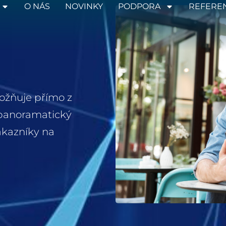
O NÁS
NOVINKY
PODPORA
REFERE
ožňuje přímo z
t panoramatický
ákazníky na