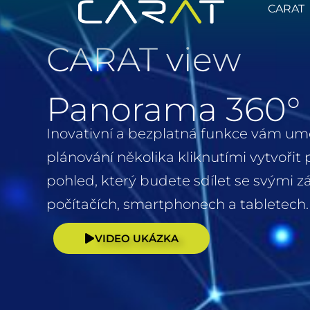
Přeskočit
CARAT
na
obsah
CARAT view
Panorama 360°
Inovativní a bezplatná funkce vám um
plánování několika kliknutími vytvoři
pohled, který budete sdílet se svými z
počítačích, smartphonech a tabletech.
VIDEO UKÁZKA